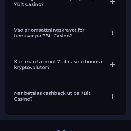
7Bit Casino?
Vad ar omsattningskravet for
bonusar pa 7Bit Casino?
Kan man ta emot 7bit casino bonus i
kryptovalutor?
Nar betalas cashback ut pa 7Bit
Casino?