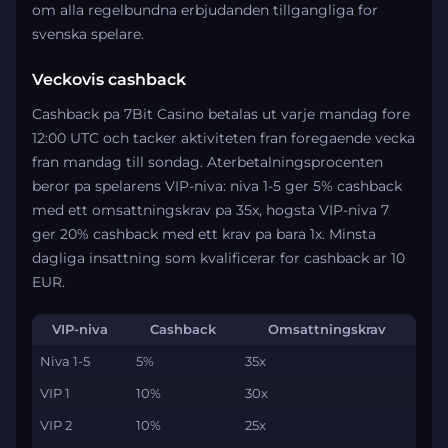
om alla regelbundna erbjudanden tillgangliga for
svenska spelare.
Veckovis cashback
Cashback pa 7Bit Casino betalas ut varje mandag fore
12:00 UTC och tacker aktiviteten fran foregaende vecka
fran mandag till sondag. Aterbetalningsprocenten
beror pa spelarens VIP-niva: niva 1-5 ger 5% cashback
med ett omsattningskrav pa 35x, hogsta VIP-niva 7
ger 20% cashback med ett krav pa bara 1x. Minsta
dagliga insattning som kvalificerar for cashback ar 10
EUR.
VIP-niva
Cashback
Omsattningskrav
Niva 1-5
5%
35x
VIP 1
10%
30x
VIP 2
10%
25x