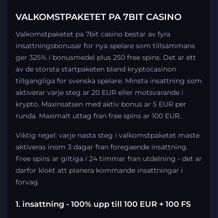
VALKOMSTPAKETET PA 7BIT CASINO
Valkomstpaketet pa 7bit casino bestar av fyra
insattningsbonusar for nya spelare som tillsammans
ger 325% i bonusmedel plus 250 free spins. Det ar ett
av de storsta startpaketen bland kryptocasinon
tillgangliga for svenska spelare. Minsta insattning som
aktiverar varje steg ar 20 EUR eller motsvarande i
krypto. Maxinsatsen med aktiv bonus ar 5 EUR per
runda. Maximalt uttag fran free spins ar 100 EUR.
Viktig regel: varje nasta steg i valkomstpaketet maste
aktiveras inom 3 dagar fran foregaende insattning.
Free spins ar giltiga i 24 timmar fran utdelning - det ar
darfor klokt att planera kommande insattningar i
forvag.
1. insattning - 100% upp till 100 EUR + 100 FS