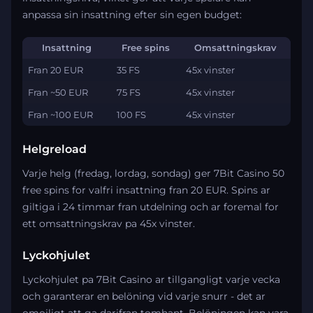
anpassa sin insattning efter sin egen budget:
Insattning
Free spins
Omsattningskrav
Fran 20 EUR
35 FS
45x vinster
Fran ~50 EUR
75 FS
45x vinster
Fran ~100 EUR
100 FS
45x vinster
Helgreload
Varje helg (fredag, lordag, sondag) ger 7Bit Casino 50
free spins for valfri insattning fran 20 EUR. Spins ar
giltiga i 24 timmar fran utdelning och ar foremal for
ett omsattningskrav pa 45x vinster.
Lyckohjulet
Lyckohjulet pa 7Bit Casino ar tillgangligt varje vecka
och garanterar en belöning vid varje snurr - det ar