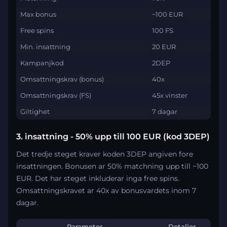
Max bonus
~100 EUR
Free spins
100 FS
Min. insattning
20 EUR
Kampanjkod
2DEP
Omsattningskrav (bonus)
40x
Omsattningskrav (FS)
45x vinster
Giltighet
7 dagar
3. insattning - 50% upp till 100 EUR (kod 3DEP)
Det tredje steget kraver koden 3DEP angiven fore
insattningen. Bonusen ar 50% matchning upp till ~100
EUR. Det har steget inkluderar inga free spins.
Omsattningskravet ar 40x av bonusvardets inom 7
dagar.
Parameter
Detaljer